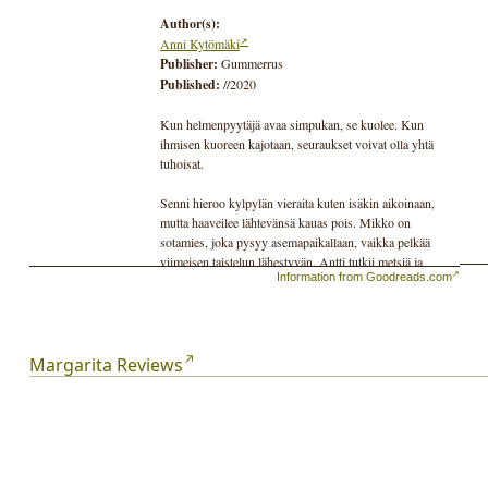
Author(s):
Anni Kytömäki
Publisher:
Gummerrus
Published:
//2020
Kun helmenpyytäjä avaa simpukan, se kuolee. Kun
ihmisen kuoreen kajotaan, seuraukset voivat olla yhtä
tuhoisat.
Senni hieroo kylpylän vieraita kuten isäkin aikoinaan,
mutta haaveilee lähtevänsä kauas pois. Mikko on
sotamies, joka pysyy asemapaikallaan, vaikka pelkää
viimeisen taistelun lähestyvän. Antti tutkii metsiä ja
Information from Goodreads.com
päättää, mikä alue liitetään kansalliseen menestystarinaan
ja mikä säästetään. Jokainen heistä noudattaa annettuja
määräyksiä, ja sen jälkeen kaikki on toisin.
1950-luvulla Suomen metsiin ja ihmisiin kohdistettiin
Margarita Reviews
vaatimuksia, joilla tavoiteltiin hyvää. Margarita näyttää
menestystarinan kääntöpuolen ja sen, mitä valtiollisen
velvollisuuden täyttäminen voi yksilön kannalta
tarkoittaa. Romaani havainnollistaa monien
ajankohtaisten aiheiden juuria: Finlandia-ehdokkaana
olleen Kultarinnan (2014) lailla Margarita kuvaa metsien