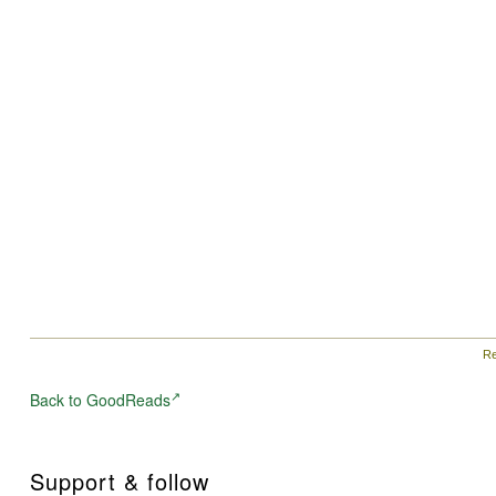
ja ihmisten harvoin muistettua historiaa.
Re
Back to GoodReads
Support & follow