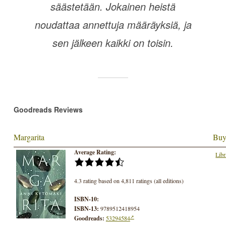
säästetään. Jokainen heistä
noudattaa annettuja määräyksiä, ja
sen jälkeen kaikki on toisin.
Goodreads Reviews
Margarita
Buy
Average Rating:
Libr
4.3 rating based on 4,811 ratings (all editions)
ISBN-10:
ISBN-13:
9789512418954
Goodreads:
53294584