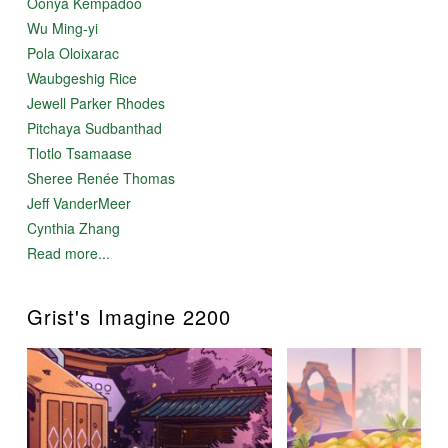
Oonya Kempadoo
Wu Ming-yi
Pola Oloixarac
Waubgeshig Rice
Jewell Parker Rhodes
Pitchaya Sudbanthad
Tlotlo Tsamaase
Sheree Renée Thomas
Jeff VanderMeer
Cynthia Zhang
Read more...
Grist's Imagine 2200