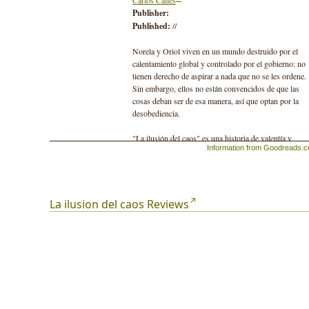
Carlos Calles
Publisher:
Published:
//
Norela y Oriol viven en un mundo destruido por el
calentamiento global y controlado por el gobierno: no
tienen derecho de aspirar a nada que no se les ordene.
Sin embargo, ellos no están convencidos de que las
cosas deban ser de esa manera, así que optan por la
desobediencia.
"La ilusión del caos" es una historia de valentía y
Information from Goodreads.
sabiduría, pues los personajes se atreven a cuestionar 
que antes parecía indiscutible. Con cada acción que
toman fuera de la ley se convencen de que deben pelea
por su libertad y por conocer la verdad.
La ilusion del caos Reviews
Lo que parecía un romance juvenil inocente entre Nore
y Oriol, se convertirá en un juego muy peligroso que
pondrá en riesgo su amor e incluso el equilibrio social
sobre todo cuando cada uno elija afrontar el régimen
desde distinta trinchera: la insurrección violenta y la
rebelión intelectual.