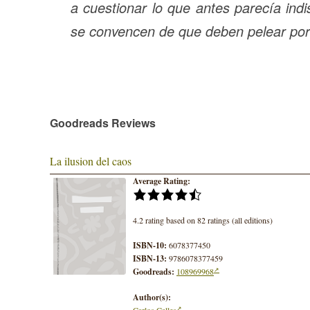
a cuestionar lo que antes parecía ind
se convencen de que deben pelear por 
Goodreads Reviews
La ilusion del caos
Average Rating:
4.2 rating based on 82 ratings (all editions)
ISBN-10:
6078377450
ISBN-13:
9786078377459
Goodreads:
108969968
Author(s):