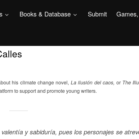
s
Books & Database
Submit
Games, 
Calles
about his climate change novel,
La
ilusión del caos,
or
The Ill
latform to support and promote young writers.
 valentía y sabiduría, pues los personajes se atre