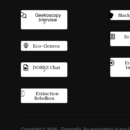
Geekoscopy
Black
Interview
Ec
Eco-Genres
Ec
DORKS Chat
I
Extinction
Rebellion
Copyright © 2026 - Dragonfly: An exploration of eco-fi