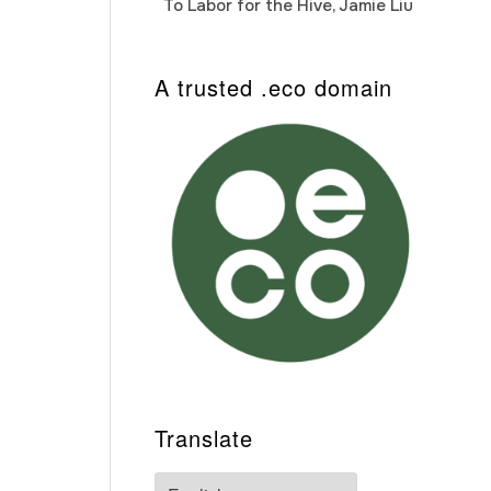
To Labor for the Hive, Jamie Liu
Cab
Auto
A trusted .eco domain
Translate