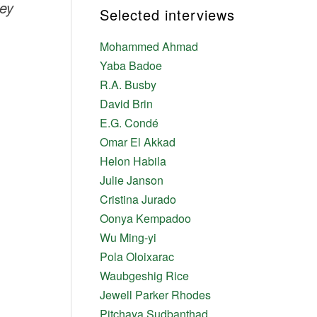
ley
Selected interviews
Mohammed Ahmad
Yaba Badoe
R.A. Busby
David Brin
E.G. Condé
Omar El Akkad
Helon Habila
Julie Janson
Cristina Jurado
Oonya Kempadoo
Wu Ming-yi
Pola Oloixarac
Waubgeshig Rice
Jewell Parker Rhodes
Pitchaya Sudbanthad