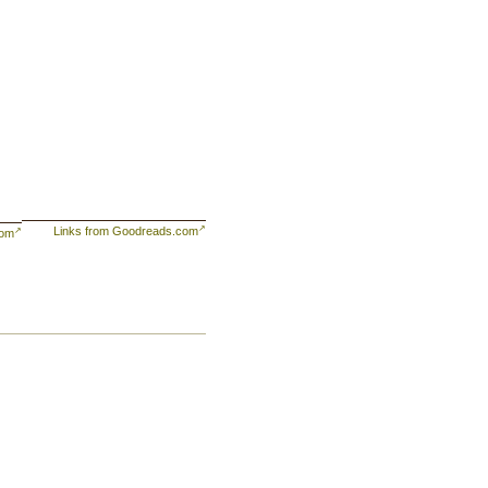
Links from Goodreads.com
com
lo
r
la
,