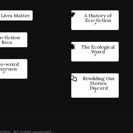
 Lives Matter
A History of
Eco-fiction
o-fiction
Recs
The Ecological
Weird
o-weird
nterview
Rewilding Our
Stories:
Discord
ction. All rights reserved