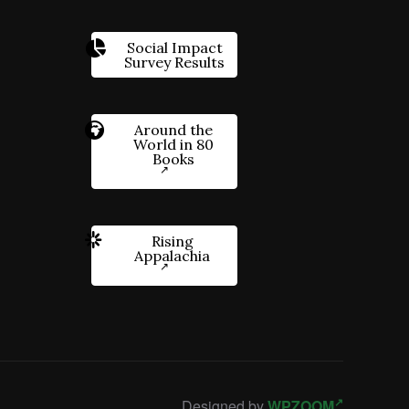
Social Impact
Survey Results
Around the
World in 80
Books
Rising
Appalachia
Designed by
WPZOOM